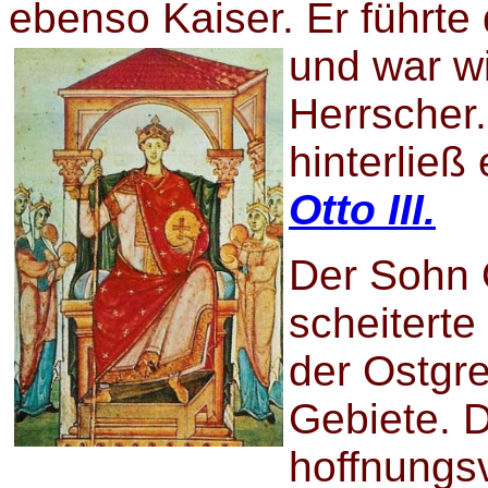
ebenso Kaiser. Er führte d
und
war wi
Herrscher
hinterließ
Otto III.
Der Sohn O
scheiterte
der Ostgr
Gebiete. D
hoffnungsv