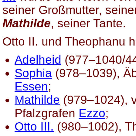
seiner Großmutter, seine
Mathilde
, seiner Tante.
Otto II. und Theophanu ha
Adelheid
(977–1040/44
Sophia
(978–1039), Äb
Essen
;
Mathilde
(979–1024), v
Pfalzgrafen
Ezzo
;
Otto III.
(980–1002), Th