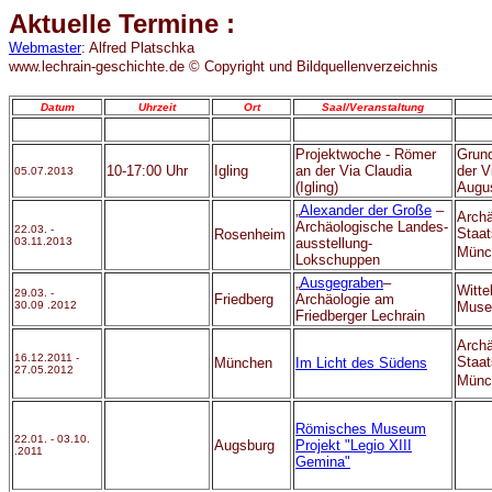
Aktuelle Termine :
Webmaster
: Alfred Platschka
www.lechrain-geschichte.de
© Copyright und Bildquellenverzeichnis
Datum
Uhrzeit
Ort
Saal/Veranstaltung
Projektwoche - Römer
Grund
10-17:00 Uhr
Igling
an der Via Claudia
der V
05.07.2013
(Igling)
Augu
„
Alexander der Große
–
Archä
Archäologische Landes-
22
.03. -
Staa
Rosenheim
03.11.2013
ausstellung-
Münc
Lokschuppen
„
Ausgegraben
–
Witte
29.03. -
Friedberg
Archäologie am
30.09 .2012
Muse
Friedberger Lechrain
Archä
16.12.2011
-
Staa
München
Im Licht des Südens
27.05.2012
Münc
Römisches Museum
22.01. - 03.10.
Augsburg
Projekt "Legio XIII
.2011
Gemina"