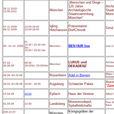
„Menschen und Dinge –
125 Jahre
Archä
26
.11.2010 -
München
Archäologische
Staa
13.06.2011
Staatssammlung
Münc
München"
Igling
Präsentation
07.11.2009
14:00-18:00
Gmd.
08.11.2009
14:00-18:00
Holzhausen
DorfChronik
Fr.:
15:30 / 20.30 Uhr
BEN HUR live
30..-31.10..2009
München
Live i
Sa.:
15:00 / 20:00 Uhr
LUXUS und
Archäo
07.02. -
09:30 -
München
30.08.09
18:00So.-20:00Uhrr
DEKADENZ
Staat
Ritter,
Rosenheim
Adel in Bayern
26.04.-04.10.08
Indust
Ausst
Augsburg
Schaezler Palais
24.02.-01.06.08
10:00 - 18:00
"
Zar
Epfach
Haus der Vereine
15.04.08
20:00
Alfre
Museumsdepot,
Frau D
Landsberg
01.05.08
14:30
Spitalfeldstraße
Kiem
Königsgräber der
026.10.07-
München