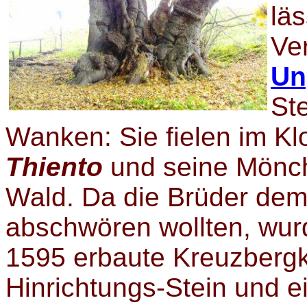
läs
Ve
Un
St
Wanken: Sie fielen im Klo
Thiento
und seine Mönch
Wald. Da die Brüder dem 
abschwören wollten, wurd
1595 erbaute Kreuzbergka
Hinrichtungs-Stein und 