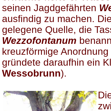
seinen Jagdgefährten
W
ausfindig zu machen. Di
gelegene Quelle, die Tas
Wezzofontanum
benann
kreuzförmige Anordnung 
gründete daraufhin ein K
Wessobrunn
).
Die
zw