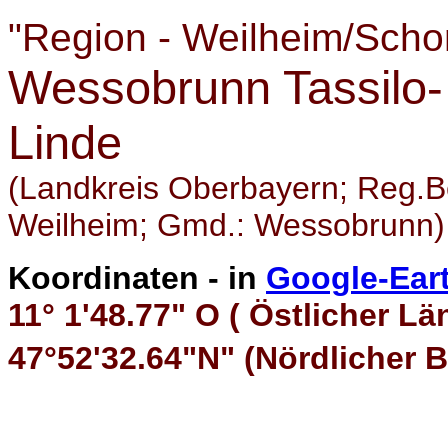
"Region - Weilheim/Scho
Wessobrunn Tassilo-
Linde
(Landkreis Oberbayern; Reg.B
Weilheim; Gmd.: Wessobrunn)
Koordinaten - in
Google-Ear
11° 1'48.77" O ( Östlicher Lä
47°52'32.64"N" (Nördlicher B