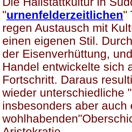
Die Hallstattkultur in Sü
"
urnenfelderzeitlichen
"
regen Austausch mit Kul
einen eigenen Stil. Durc
der Eisenverhüttung, u
Handel entwickelte sich a
Fortschritt. Daraus resu
wieder unterschiedliche 
insbesonders aber auch 
wohlhabenden"Oberschich
Aristokratie.