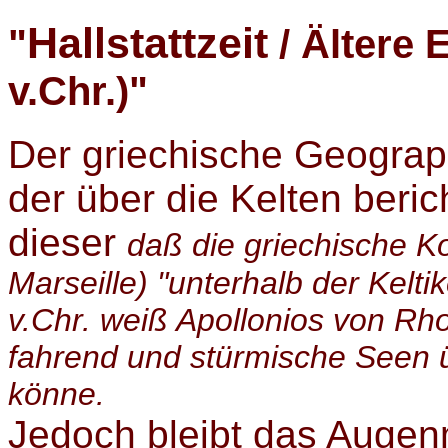
Hallstattzeit
"
/ Ältere E
v.Chr.)"
Der griechische Geograph 
der über die Kelten beric
dieser
daß die griechische Ko
Marseille) "unterhalb der Kelti
v.Chr. weiß Apollonios von R
fahrend und stürmische Seen 
könne.
Jedoch bleibt das Augen