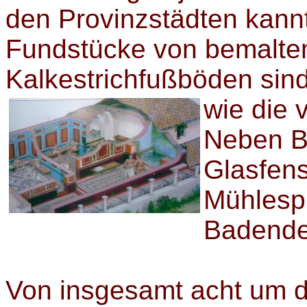
den Provinzstädten kann
Fundstücke von bemalt
Kalkestrichfußböden sin
wie die 
Neben B
Glasfens
Mühlespi
Badende
Von insgesamt acht um d