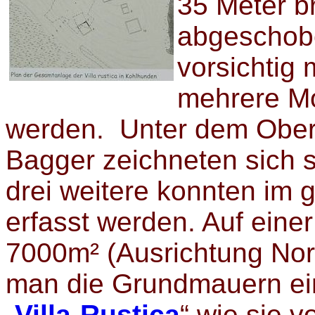
35 Meter br
abgeschob
vorsichtig
mehrere Mo
werden. Unter dem Ober
Bagger zeichneten sich 
drei weitere konnten im
erfasst werden. Auf eine
7000m² (Ausrichtung Nor
man die Grundmauern ei
„
Villa-Rustica
“ wie sie v