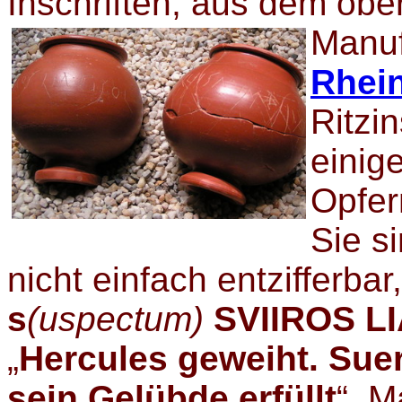
Inschriften, aus dem ob
Manu
Rhei
Ritzi
einig
Opfer
Sie s
nicht einfach entzifferbar
s
(uspectum)
SVIIROS
LI
„
Hercules geweiht. Sue
sein Gelübde erfüllt
“. M