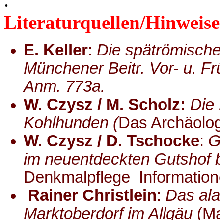
.
Literaturquellen/Hinweise
E. Keller
:
Die spätrömisch
Münchener Beitr. Vor- u. Fr
Anm. 773a.
W. Czysz / M. Scholz:
Die 
Kohlhunden (
Das Archäolog
W. Czysz / D. Tschocke
:
G
im neuentdeckten Gutshof 
Denkmalpflege Information
Rainer Christlein
:
Das al
Marktoberdorf im Allgäu
(Ma