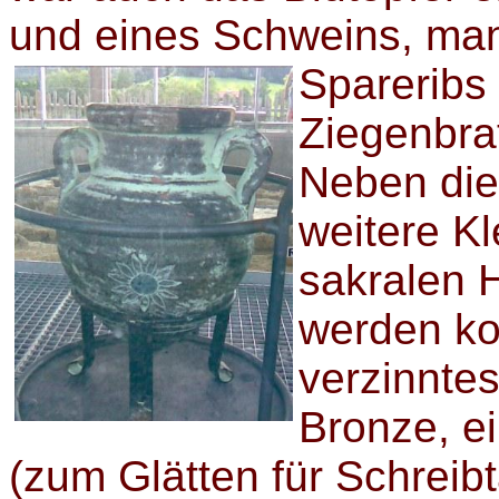
und eines Schweins, man
Spareribs
Ziegenbra
Neben die
weitere Kl
sakralen 
werden ko
verzinnte
Bronze, ei
(zum Glätten für Schreibt