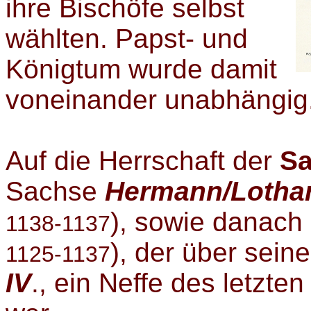
ihre Bischöfe selbst
wählten. Papst- und
Königtum wurde damit
voneinander unabhängig
Auf die Herrschaft der
Sa
Sachse
Hermann/Lothar 
)
, sowie danach
11
38
-1137
)
, der über seine
1125-1137
IV
., ein Neffe des letzte