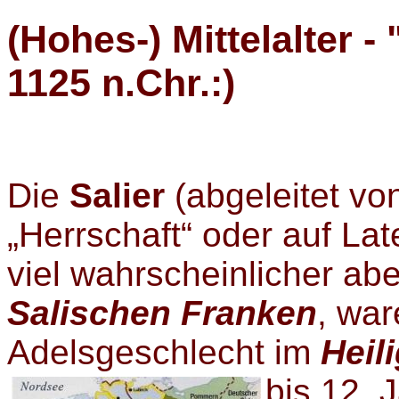
(Hohes-) Mittelalter - 
1125 n.Chr.:)
Die
Salier
(abgeleitet vo
„Herrschaft“ oder auf La
viel wahrscheinlicher ab
Salischen Franken
, war
Adelsgeschlecht im
Heil
bis 12. 