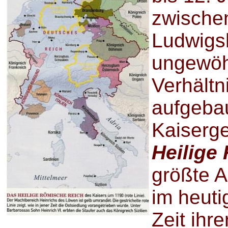
zwische
Ludwigs
ungewöhn
Verhältn
aufgeba
Kaiserge
Heilige
größte 
im heuti
Zeit ihre