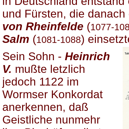
in Deutschland entstand 
und Fürsten, die danach
von Rheinfelde
(
1077-10
Salm
(
) einsetzt
1081-1088
Sein Sohn -
Heinrich
V.
mußte letzlich
jedoch 1122 im
Wormser Konkordat
anerkennen, daß
Geistliche nunmehr