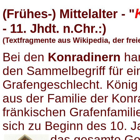
(Frühes-) Mittelalter - "
- 11. Jhdt. n.Chr.:)
(Textfragmente aus Wikipedia, der fre
Bei den
Konradinern
han
den Sammelbegriff für ei
Grafengeschlecht. Köni
aus der Familie der Konra
fränkischen Grafenfamili
sich zu Beginn des 10. J
das gesamte Geb