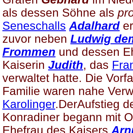
als dessen Söhne als
pr
Seneschalls
Adalhard
er
zuvor neben
Ludwig de
Frommen
und dessen Eh
Kaiserin
Judith
, das
Fra
verwaltet hatte. Die Vorf
Familie waren nahe Verw
Karolinger
.DerAufstieg d
Konradiner begann mit O
Ehefrau des Kaisers
Arn