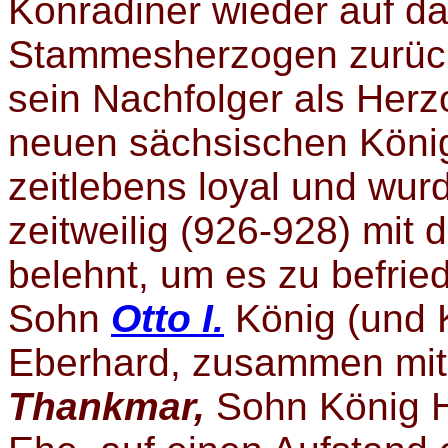
Konradiner wieder auf d
Stammesherzogen zurüc
sein Nachfolger als Her
neuen sächsischen Kön
zeitlebens loyal und wur
zeitweilig (926-928) mit
belehnt, um es zu befrie
Sohn
Otto I.
König (und K
Eberhard, zusammen mi
Thankmar
,
Sohn König H