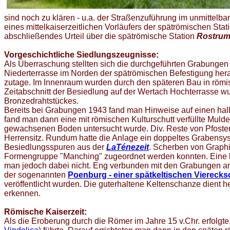
sind noch zu klären - u.a. der Straßenzuführung im unmittel
eines mittelkaiserzeitlichen Vorläufers der spätrömischen St
abschließendes Urteil über die spätrömische Station
Rostrum
Vorgeschichtliche Siedlungszeugnisse:
Als Überraschung stellten sich die durchgeführten Grabungen
Niederterrasse im Norden der spätrömischen Befestigung hera
zutage. Im Innenraum wurden durch den späteren Bau in römisch
Zeitabschnitt der Besiedlung auf der Wertach Hochterrasse w
Bronzedrahtstückes.
Bereits bei Grabungen 1943 fand man Hinweise auf einen hall
fand man dann eine mit römischen Kulturschutt verfüllte Muld
gewachsenen Boden untersucht wurde. Div. Reste von Pfostenr
Herrensitz. Rundum hatte die Anlage ein doppeltes Grabensy
Besiedlungsspuren aus der
LaTénezeit
. Scherben von Graphi
Formengruppe "Manching" zugeordnet werden konnten. Eine l
man jedoch dabei nicht. Eng verbunden mit den Grabungen a
der sogenannten
Poenburg - einer spätkeltischen Viereck
veröffentlicht wurden. Die guterhaltene Keltenschanze dient 
erkennen.
Römische Kaiserzeit:
Als die Eroberung durch die Römer im Jahre 15 v.Chr. erfolg