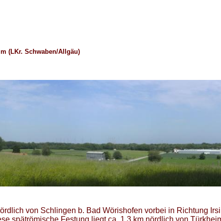
im (LKr. Schwaben/Allgäu)
ördlich von Schlingen b. Bad Wörishofen vorbei in
Richtung Irs
iese spätrömische Festung liegt ca. 1,3 km nördlich von Türkhei