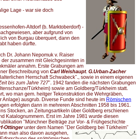
alige Lage - war sie doch
essenhofen-Altdorf (b. Marktoberdorf) -
nachgewiesen, aber aufgrund von
ich von Burgau überquert, dann den
bt haben dürfte.
rch Dr. Johann Nepomuk v. Raiser
) der zusammen mit Gleichgesinnten in
Denkmäler annahm. Erste Grabungen am
iner Beschreibung von
Carl Weishaupt
.
G.Urban-Zacher
elalterlichen Herrschaft Schwabeck"., sowie in einem eigenen
eit bis zum Jahre 727
". 1942 fanden die nächsten Grabungen
ltenschanze/Türkheim) sowie am Goldberg/Türkheim statt.
t, wo man gem. heitger Tekonstruktion die Wehrgräben,
 Anlage) ausgrub. Diverse Funde sind heute im
Römischen
ngen erfolgten dann in mehreren Abschnitten 1958 bis 1961.
 ins Stocken, an Zeitungsartikeln über Goldberg erschienen
n und Katalognummern. Erst im Jahre 1981 wurde diesen
blikation "Münchner Beiträge zur Vor- & Frühgeschichte
f-Ottinger
unter dem Namen "Der Goldberg bei Türkheim"
kann
man also davon ausgehen,
r Erforschung des spätrömischen