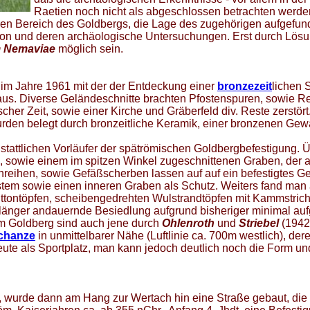
Raetien noch nicht als abgeschlossen betrachten werde
baren Bereich des Goldbergs, die Lage des zugehörigen aufgefu
ation und deren archäologische Untersuchungen. Erst durch Lösu
 Nemaviae
möglich sein.
 im Jahre 1961 mit der der Entdeckung einer
bronzezeit
lichen 
us. Diverse Geländeschnitte brachten Pfostenspuren, sowie Re
er Zeit, sowie einer Kirche und Gräberfeld div. Reste zerstört
urden belegt durch bronzeitliche Keramik, einer bronzenen Ge
stattlichen Vorläufer der spätrömischen Goldbergbefestigung. 
e, sowie einem im spitzen Winkel zugeschnittenen Graben, der a
eihen, sowie Gefäßscherben lassen auf auf ein befestigtes Geh
stem sowie einen inneren Graben als Schutz. Weiters fand man
ttontöpfen, scheibengedrehten Wulstrandtöpfen mit Kammstrich
änger andauernde Besiedlung aufgrund bisheriger minimal au
m Goldberg sind auch jene durch
Ohlenroth
und
Striebel
(1942
schanze
in unmittelbarer Nähe (Luftlinie ca. 700m westlich), de
heute als Sportplatz, man kann jedoch deutlich noch die Form u
te, wurde dann am Hang zur Wertach hin eine Straße gebaut, di