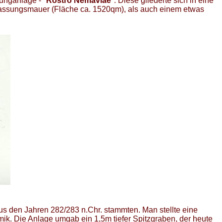
gunganlage - "
Rostro Nemaviae
". Diese gliederte sich in eine
mfassungsmauer (Fläche ca. 1520qm), als auch einem etwas
us den Jahren 282/283 n.Chr. stammten. Man stellte eine
ik. Die Anlage umgab ein 1,5m tiefer Spitzgraben, der heute