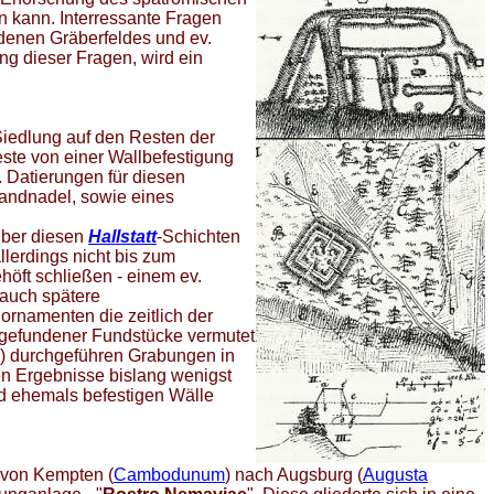
n kann. Interressante Fragen
ndenen Gräberfeldes und ev.
ng dieser Fragen, wird ein
Siedlung auf den Resten der
ste von einer Wallbefestigung
. Datierungen für diesen
wandnadel, sowie eines
Über diesen
Hallstatt
-Schichten
llerdings nicht bis zum
öft schließen - einem ev.
 auch spätere
ornamenten die zeitlich der
fgefundener Fundstücke vermutet
) durchgeführen Grabungen in
ren Ergebnisse bislang wenigst
nd ehemals befestigen Wälle
e von Kempten (
Cambodunum
) nach Augsburg (
Augusta