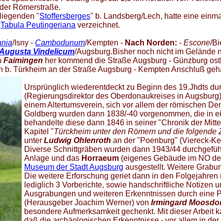
 der Römerstraße.
 liegenden "
Stoffersberges
" b. Landsberg/Lech, hatte eine einm
r
Tabula Peutingeriana
verzeichnet.
nia
/Isny -
Cambodunum
/Kempten
-
Nach Norden:
-
Escone
/Bi
Augusta Vindelicum
/Augsburg.Bisher noch nicht im Gelände 
n
Faimingen
her kommend die Straße Augsburg - Günzburg ostl
ach b. Türkheim an der Straße Augsburg - Kempten Anschluß geha
Ursprünglich wiederentdeckt zu Beginn des 19.Jhdts du
(Regierungsdirektor des Oberdonaukreises in Augsburg
einem Altertumsverein, sich vor allem der römischen 
Goldberg wurden dann 1838/-40 vorgenommen, die in e
behandelte diese dann 1846 in seiner "Chronik der Mitt
Kapitel "
Türckheim unter den Römern und die folgende Z
unter
Ludwig Ohlenroth
an der "Poenburg" (Viereck-Ke
Diverse Schnittgräben wurden dann 1943/44 durchgeführ
Anlage und das
Horraeum
(eigenes Gebäude im NO der
Museum der Stadt Augsburg
ausgestellt. Weitere Grabu
Die weitere Erforschung geriet dann in den Folgejahren
lediglich 3 Vorberichte, sowie handschriftliche Notize
Ausgrabungen und weiteren Erkenntnissen durch eine Pu
(Herausgeber Joachim Werner) von
Irmingard Moosdor
besondere Aufmerksamkeit gechenkt. Mit dieser Arbeit 
daß die archäologischen Erkenntnisse - vor allem in de