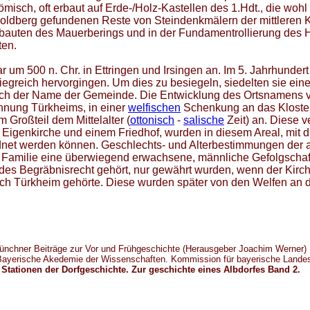
römisch, oft erbaut auf Erde-/Holz-Kastellen des 1.Hdt., die woh
 Goldberg gefundenen Reste von Steindenkmälern der mittleren 
Torbauten des Mauerberings und in der Fundamentrollierung d
ten.
 um 500 n. Chr. in Ettringen und Irsingen an. Im 5. Jahrhunder
siegreich hervorgingen. Um dies zu besiegeln, siedelten sie e
h der Name der Gemeinde. Die Entwicklung des Ortsnamens v
hnung Türkheims, in einer
welfischen
Schenkung an das Kloster
Großteil dem Mittelalter (
ottonisch
-
salische
Zeit) an. Diese v
t Eigenkirche und einem Friedhof, wurden in diesem Areal, mit 
net werden können. Geschlechts- und Alterbestimmungen der 
 Familie eine überwiegend erwachsene, männliche Gefolgschaft
 des Begräbnisrecht gehört, nur gewährt wurden, wenn der Kirch
uch Türkheim gehörte. Diese wurden später von den Welfen an 
ünchner Beiträge zur Vor und Frühgeschichte (Herausgeber Joachim Werner)
Bayerische Akedemie der Wissenschaften. Kommission für bayerische Land
 Stationen der Dorfgeschichte. Zur geschichte eines Albdorfes Band 2.