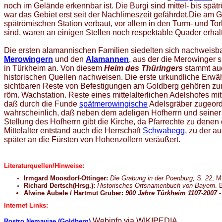
noch im Gelände erkennbar ist. Die Burgi sind mittel- bis spät
war das Gebiet erst seit der Nachlimeszeit gefährdet.Die am
spätrömischen Station verbaut, vor allem in den Turm- und 
sind, waren an einigen Stellen noch respektable Quader erhal
Die ersten alamannischen Familien siedelten sich nachweisbar
Merowingern
und den
Alamannen
, aus der die Merowinger 
in Türkheim an. Von diesem
Heim des Thüringers
stammt auc
historischen Quellen nachweisen. Die erste urkundliche Erwä
sichtbaren Reste von Befestigungen am Goldberg gehören zum 
röm. Wachstation. Reste eines mittelalterlichen Adelshofes mi
daß durch die Funde
spätmerowingische
Adelsgräber zugeord
wahrscheinlich, daß neben dem adeligen Hofherrn und seiner
Stellung des Hofherrn gibt die Kirche, da Pfarrechte zu denen
Mittelalter entstand auch die Herrschaft
Schwabegg
, zu der a
später an die Fürsten von Hohenzollern veräußert.
Literaturquellen/Hinweise:
Irmgard Moosdorf-Ottinger
:
Die Grabung in der Poenburg; S. 22
, M
Richard Dertsch(Hrsg.):
Historisches Ortsnamenbuch von Bayern
. 
Alwine Aubele / Hartmut Gruber:
900 Jahre Türkheim 1107-2007
-
Internet Links:
Webinfo via WIKIPEDIA
Rostro Nemaviae (Goldberg)