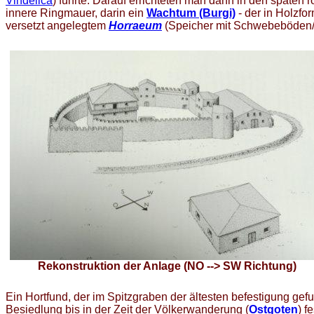
Vindelica
) führte. Darauf errichteten man dann in den späten r
innere Ringmauer, darin ein
Wachtum (Burgi)
- der in Holzfo
versetzt angelegtem
Horraeum
(Speicher mit Schwebeböden/
Rekonstruktion der Anlage (NO --> SW Richtung)
Ein Hortfund, der im Spitzgraben der ältesten befestigung g
Besiedlung bis in der Zeit der Völkerwanderung (
Ostgoten
) f