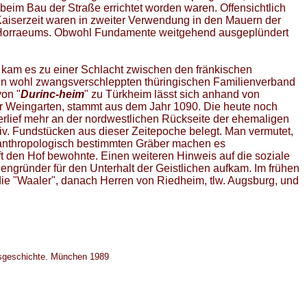
l beim Bau der Straße errichtet worden waren. Offensichtlich
Kaiserzeit waren in zweiter Verwendung in den Mauern der
es Horraeums. Obwohl Fundamente weitgehend ausgeplündert
t kam es zu einer Schlacht zwischen den fränkischen
inen wohl zwangsverschleppten thüringischen Familienverband
on "
Durinc-heim
" zu Türkheim lässt sich anhand von
 Weingarten, stammt aus dem Jahr 1090. Die heute noch
erlief mehr an der nordwestlichen Rückseite der ehemaligen
div. Fundstücken aus dieser Zeitepoche belegt. Man vermutet,
anthropologisch bestimmten Gräber machen es
 den Hof bewohnte. Einen weiteren Hinweis auf die soziale
engründer für den Unterhalt der Geistlichen aufkam. Im frühen
die "Waaler", danach Herren von Riedheim, tlw. Augsburg, und
esgeschichte. München 1989