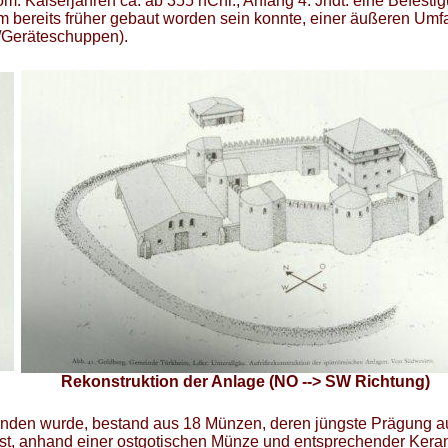
öm. Kaiserjahren ca. ab 355 nChr., Anfang 4. Jhdt. eine Befesti
rm bereits früher gebaut worden sein konnte, einer äußeren U
Geräteschuppen).
Rekonstruktion der Anlage (NO --> SW Richtung)
efunden wurde, bestand aus 18 Münzen, deren jüngste Prägung a
est, anhand einer ostgotischen Münze und entsprechender Keram