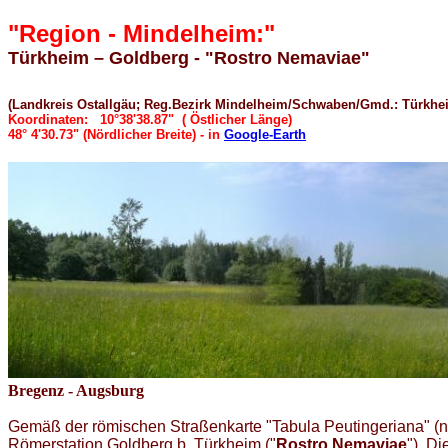
"Region - Mindelheim:"
Türkheim – Goldberg - "Rostro Nemaviae"
(Landkreis Ostallgäu; Reg.Bezirk Mindelheim/Schwaben/Gmd.: Türkhe
Koordinaten:
10°38'38.87"
( Östlicher Länge)
48° 4'30.73"
(Nördlicher Breite) - in
Google-Earth
Bregenz - Augsburg
Gemäß der römischen Straßenkarte "Tabula Peutingeriana" (n
Römerstation Goldberg b. Türkheim ("
Rostro Nemaviae
"). D