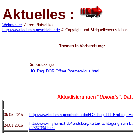
Aktuelles :
Webmaster
: Alfred Platschka
http://www.lechrain-geschichte.de
© Copyright und Bildquellenverzeichnis
Themen in Vorbereitung:
Die Kreuzzüge
HiO_Reg_DOR Offnet RoemerVicus.html
Aktualisierungen "
Uploads
": Dat
05.05.2015
http://www.lechrain-geschichte.de/HiO_Reg_LLL Erpfting_H
http://www.myheimat.de/landsberg/kultur/fachtagung-zum-ba
24.01.2015
d2662034.html