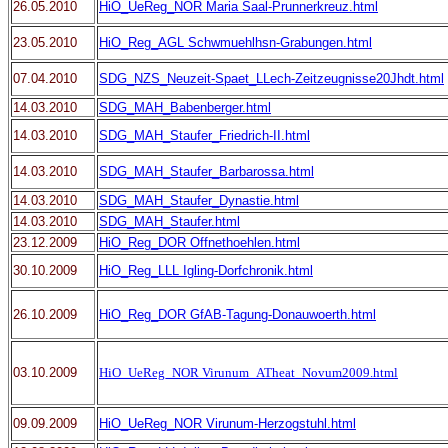
26.05.2010
HiO_UeReg_NOR Maria Saal-Prunnerkreuz.html
23.05.2010
HiO_Reg_AGL Schwmuehlhsn-Grabungen.html
07.04.2010
SDG_NZS_Neuzeit-Spaet_LLech-Zeitzeugnisse20Jhdt.html
14.03.2010
SDG_MAH_Babenberger.html
14.03.2010
SDG_MAH_Staufer_Friedrich-II.html
14.03.2010
SDG_MAH_Staufer_Barbarossa.html
14.03.2010
SDG_MAH_Staufer_Dynastie.html
14.03.2010
SDG_MAH_Staufer.html
23.12.2009
HiO_Reg_DOR Offnethoehlen.html
30.10.2009
HiO_Reg_LLL Igling-Dorfchronik.html
26.10.2009
HiO_Reg_DOR GfAB-Tagung-Donauwoerth.html
03.10.2009
HiO_UeReg_NOR Virunum_ATheat_Novum2009.html
09.09.2009
HiO_UeReg_NOR Virunum-Herzogstuhl.html