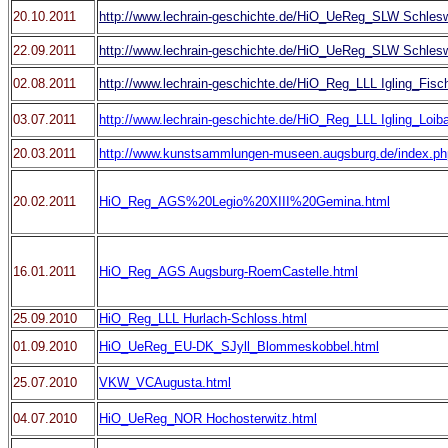
20.10.2011
http://www.lechrain-geschichte.de/HiO_UeReg_SLW Schles
22.09.2011
http://www.lechrain-geschichte.de/HiO_UeReg_SLW Schlesw
02.08.2011
http://www.lechrain-geschichte.de/HiO_Reg_LLL Igling_Fisch
03.07.2011
http://www.lechrain-geschichte.de/HiO_Reg_LLL Igling_Loib
20.03.2011
http://www.kunstsammlungen-museen.augsburg.de/index.p
20.02.2011
HiO_Reg_AGS%20Legio%20XIII%20Gemina.html
16.01.2011
HiO_Reg_AGS Augsburg-RoemCastelle.html
25.09.2010
HiO_Reg_LLL Hurlach-Schloss.html
01.09.2010
HiO_UeReg_EU-DK_SJyll_Blommeskobbel.html
25.07.2010
VKW_VCAugusta.html
04.07.2010
HiO_UeReg_NOR Hochosterwitz.html