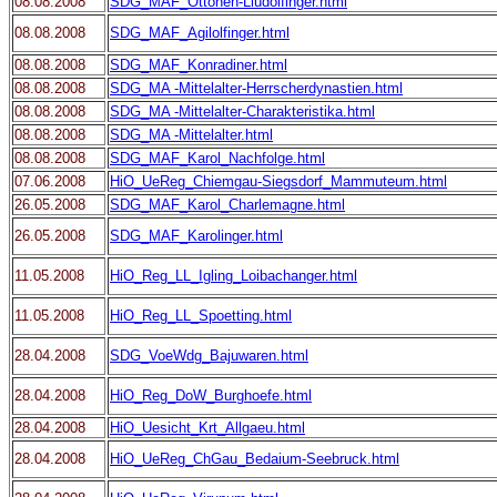
08.08.2008
SDG_MAF_Ottonen-Liudolfinger.html
08.08.2008
SDG_MAF_Agilolfinger.html
08.08.2008
SDG_MAF_Konradiner.html
08.08.2008
SDG_MA -Mittelalter-Herrscherdynastien.html
08.08.2008
SDG_MA -Mittelalter-Charakteristika.html
08.08.2008
SDG_MA -Mittelalter.html
08.08.2008
SDG_MAF_Karol_Nachfolge.html
07.06.2008
HiO_UeReg_Chiemgau-Siegsdorf_Mammuteum.html
26.05.2008
SDG_MAF_Karol_Charlemagne.html
26.05.2008
SDG_MAF_Karolinger.html
11.05.2008
HiO_Reg_LL_Igling_Loibachanger.html
11.05.2008
HiO_Reg_LL_Spoetting.html
28.04.2008
SDG_VoeWdg_Bajuwaren.html
28.04.2008
HiO_Reg_DoW_Burghoefe.html
28.04.2008
HiO_Uesicht_Krt_Allgaeu.html
28.04.2008
HiO_UeReg_ChGau_Bedaium-Seebruck.html