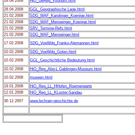
28.04.2008
HiO_UeReg_Virunum.html
28.04.2008
GGL_Geographische Lage.html
21.02.2008
SDG_MAF_Karolinger_Koenige.html
21.02.2008
SDG_MAF_Merowinger_Koenige.html
21.02.2008
SRV_Termine-Refs.html
21.02.2008
SDG_MAF_Merowinger.html
17.02.2008
SDG_VoeWdg_Franko-Alemannen.html
10.02.2008
SDG_VoeWdg_Goten.html
10.02.2008
GGL_Geschichtliche Bedeutung.html
10.02.2008
HiO_Reg_Abg-L Gablingen-Museum.html
10.02.2008
museen.html
19.01.2008
HiO_Reg_LL_HHofen_Roemerwarte
12.01.2008
HiO_Reg_LL_KLoster-Sandau
30.12.2007
www.lechrain-geschichte.de