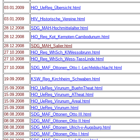
03.01.2009
HiO_UeReg_Übersicht.html
03.01.2009
HIV_Historische_Vereine.html
28.12.2008
SDG_MAH-Hochmittelalter.html
28.12.2008
HiO_Reg_Kpt_Kempten-Cambodunum.html
28.12.2008
SDG_MAH_Salier.html
27.10.2008
HiO_Reg_WhSch_KlWessobrunn.html
27.10.2008
HiO_Reg_WhSch_Wess-TassLinde.html
27.10.2008
SDG_MAF_Ottonen_Otto I.-Lechfeldschlacht.html
19.09.2008
KSW_Reg_Kirchheim_Schwaben.html
15.09.2008
HiO_UeReg_Virunum_BuehnTheat.html
15.09.2008
HiO_UeReg_Virunum_ATheat.html
15.09.2008
HiO_UeReg_Virunum_Areal.html
15.09.2008
HiO_UeReg_Virunum.html
08.08.2008
SDG_MAF_Ottonen_Otto III.html
08.08.2008
SDG_MAF_Ottonen_Otto II.html
08.08.2008
SDG_MAF_Ottonen_Ulrich-v-Augsburg.html
08.08.2008
SDG_MAF_Ottonen_Otto I.html