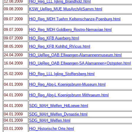
12.08.2009
HiO_Reg_LLL Igling_Brandholz.html
09.08.2009
KSW_UeReg_MUE MusArchAtSamm.html
09.07.2009
HiO_Reg_MDH Tuehm Keltenschanze-Poenburg.html
09.07.2009
HiO_Reg_MDH Goldberg_Rostro-Nemaviae.html
09.07.2009
HiO_Reg_KFB Auerberg.html
08.05.2009
HiO_Reg_KFB Kohlhd_RVicus.html
24.04.2009
HiO_UeReg_OAB Ellwangen-Alamannenmuseum.html
16.04.2009
HiO_UeReg_OAB Ellwangen-SA Alamannen+Ostgoten.html
25.02.2009
HiO_Reg_LLL Igling_Stoffersberg.html
04.01.2009
HiO_Reg_Abg-L Koenigsbrunn-Museum.html
04.01.2009
HiO_Reg_Abg-L Koenigsbrunn Mithraeum.html
04.01.2009
SDG_MAH_Welfen_HdLoewe.html
04.01.2009
SDG_MAH_Welfen_Dynastie.html
04.01.2009
SDG_MAH_Welfen.html
03.01.2009
HiO_Historische Orte.html